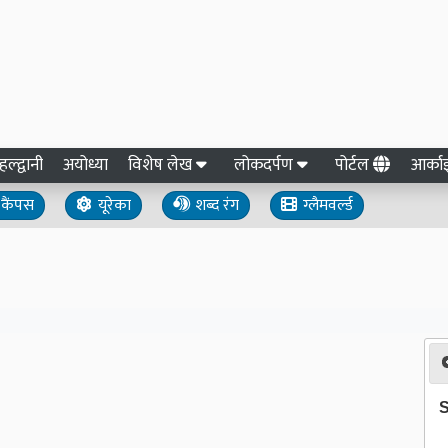
हल्द्वानी
अयोध्या
विशेष लेख
लोकदर्पण
पोर्टल
आर्क
कैंपस
यूरेका
शब्द रंग
ग्लैमवर्ल्ड