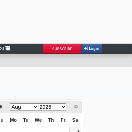
ाइव
Login
SUBSCRIBE
Su
Mo
Tu
We
Th
Fr
Sa
1