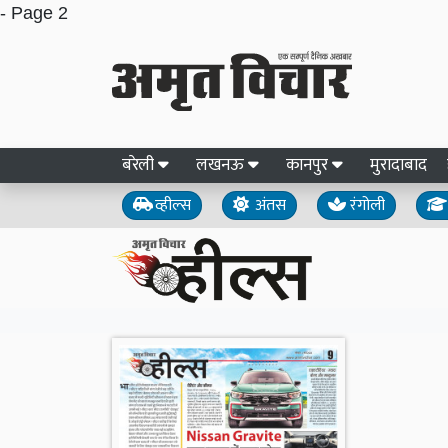
- Page 2
बरेली
लखनऊ
कानपुर
मुरादाबाद
व्हील्स
अंतस
रंगोली